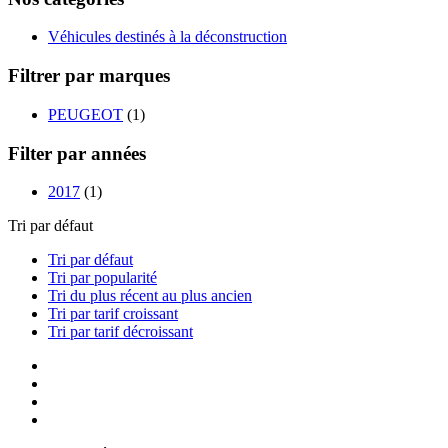
Véhicules destinés à la déconstruction
Filtrer par marques
PEUGEOT
(1)
Filter par années
2017
(1)
Tri par défaut
Tri par défaut
Tri par popularité
Tri du plus récent au plus ancien
Tri par tarif croissant
Tri par tarif décroissant