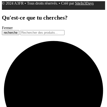
© 2024 A3FR • Tous droits réservés. • Créé par
SiteIn3Days
Qu'est-ce que tu cherches?
Fermer
recherche