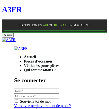
A3FR
EXPÉDITION EN
24H
OU
RETRAIT
EN MAGASIN !
Menu
Accueil
Pièces d’occasion
Véhicules pour pièces
Qui sommes-nous ?
Se connecter
Souviens-toi de moi
Vous avez perdu votre mot de passe?